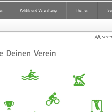
reifende
en
Politik und Verwaltung
Themen
Se
Schrif
e Deinen Verein
t