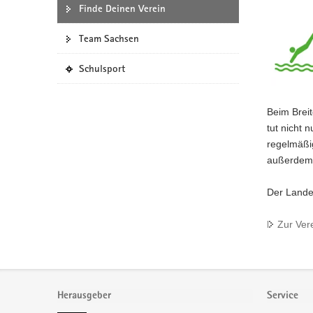
Finde Deinen Verein
a
v
Team Sachsen
i
g
(
Schulsport
a
i
n
t
e
i
Beim Breit
i
o
tut nicht
g
n
regelmäßig
e
außerdem 
n
e
Der Lande
s
W
e
Zur Ver
b
-
P
Footer-
o
r
Bereich
Herausgeber
Service
t