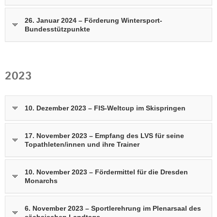
a
26. Januar 2024 – Förderung Wintersport-
v
Bundesstützpunkte
i
g
a
t
2023
i
o
n
10. Dezember 2023 – FIS-Weltcup im Skispringen
17. November 2023 – Empfang des LVS für seine
Topathleten/innen und ihre Trainer
10. November 2023 – Fördermittel für die Dresden
Monarchs
6. November 2023 – Sportlerehrung im Plenarsaal des